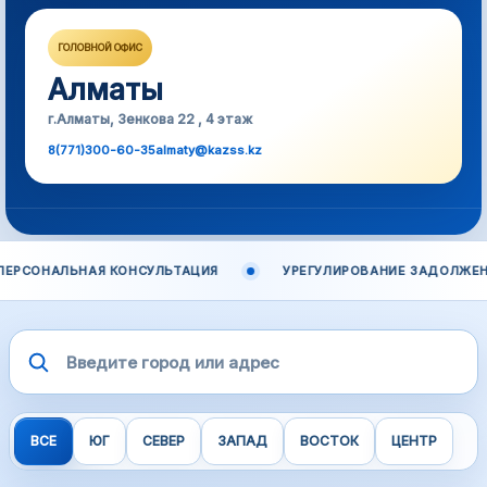
ГОЛОВНОЙ ОФИС
Алматы
18
офисов
г.Алматы, Зенкова 22 , 4 этаж
онлайн
8(771)300-60-35
almaty@kazss.kz
единая сеть
KAZSS
ОНАЛЬНАЯ КОНСУЛЬТАЦИЯ
УРЕГУЛИРОВАНИЕ ЗАДОЛЖЕННОС
ВСЕ
ЮГ
СЕВЕР
ЗАПАД
ВОСТОК
ЦЕНТР